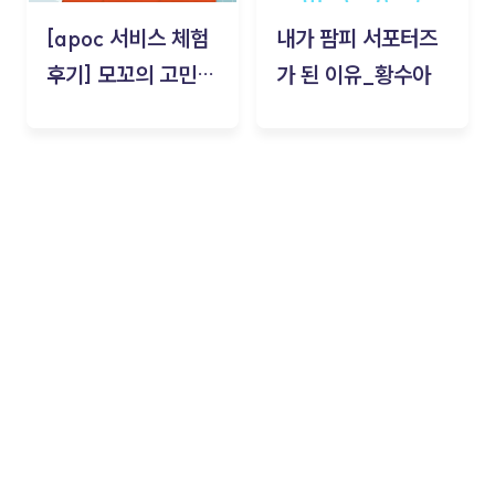
[apoc 서비스 체험
내가 팜피 서포터즈
후기] 모꼬의 고민세
가 된 이유_황수아
탁소_황수아