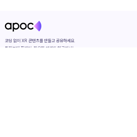
코딩 없이 XR 콘텐츠를 만들고 공유하세요. 

창작부터 플레이, 필요한 애셋도 한곳에서!

그리고 커뮤니티에서 함께하는 즐거움까지 

언제나 apoc이 함께합니다.
apoc
portfolio
마켓플레이스
요금제
play
studio