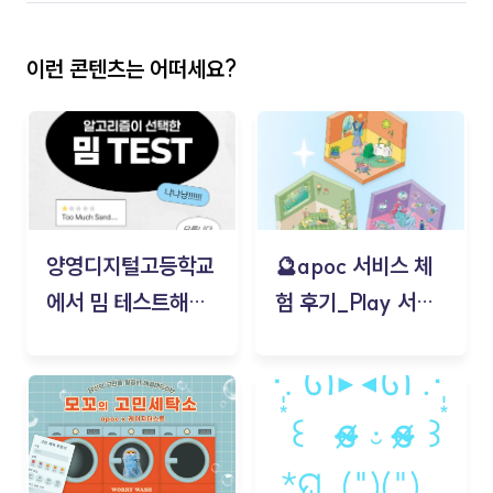
이런 콘텐츠는 어떠세요?
양영디지털고등학교
🔮apoc 서비스 체
에서 밈 테스트해보
험 후기_Play 서비
기!
스(무드룸 테스트) -
김태현