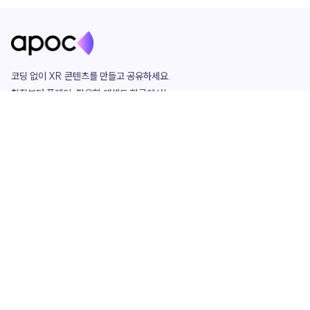
코딩 없이 XR 콘텐츠를 만들고 공유하세요. 

창작부터 플레이, 필요한 애셋도 한곳에서!

그리고 커뮤니티에서 함께하는 즐거움까지 

언제나 apoc이 함께합니다.
apoc
portfolio
마켓플레이스
요금제
play
studio