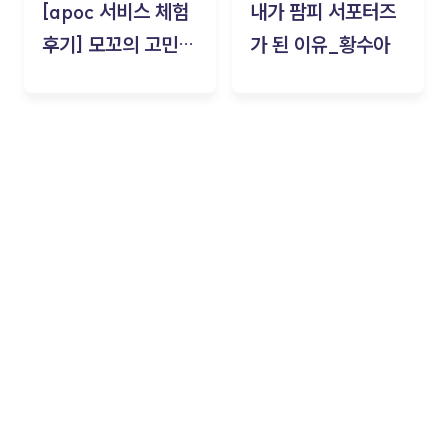
[apoc 서비스 체험
내가 팜피 서포터즈
후기] 모꼬의 고민세
가 된 이유_황수아
탁소_황수아