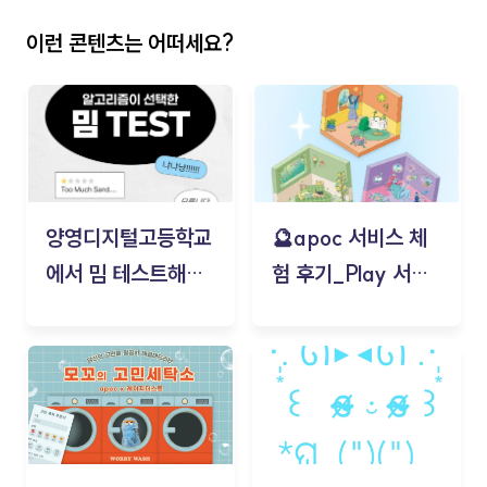
이런 콘텐츠는 어떠세요?
양영디지털고등학교
🔮apoc 서비스 체
에서 밈 테스트해보
험 후기_Play 서비
기!
스(무드룸 테스트) -
김태현