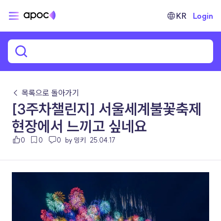
KR
Login
← 목록으로 돌아가기
[3주차챌린지] 서울세계불꽃축제
현장에서 느끼고 싶네요
0
0
0
by 밍키
25.04.17