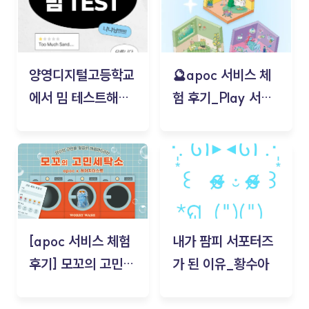
양영디지털고등학교
🔮apoc 서비스 체
에서 밈 테스트해보
험 후기_Play 서비
기!
스(무드룸 테스트) -
김태현
[apoc 서비스 체험
내가 팜피 서포터즈
후기] 모꼬의 고민세
가 된 이유_황수아
탁소_황수아