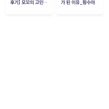
후기] 모꼬의 고민세
가 된 이유_황수아
탁소_황수아