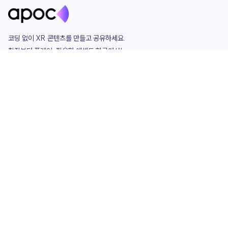
코딩 없이 XR 콘텐츠를 만들고 공유하세요. 

창작부터 플레이, 필요한 애셋도 한곳에서!

그리고 커뮤니티에서 함께하는 즐거움까지 

언제나 apoc이 함께합니다.
apoc
portfolio
마켓플레이스
요금제
play
studio
템플릿