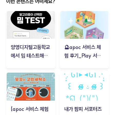
이런 콘텐츠는 어떠세요?
양영디지털고등학교
🔮apoc 서비스 체
에서 밈 테스트해보
험 후기_Play 서비
기!
스(무드룸 테스트) -
김태현
[apoc 서비스 체험
내가 팜피 서포터즈