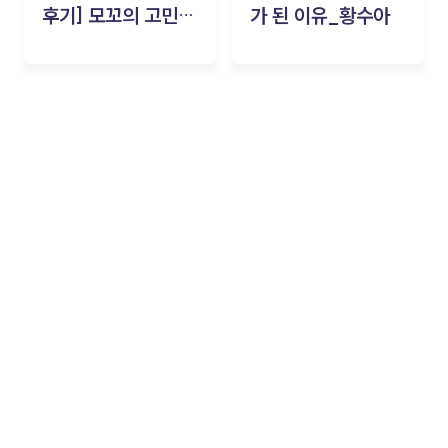
후기] 모꼬의 고민세
가 된 이유_황수아
탁소_황수아