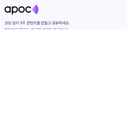
코딩 없이 XR 콘텐츠를 만들고 공유하세요. 

창작부터 플레이, 필요한 애셋도 한곳에서!

그리고 커뮤니티에서 함께하는 즐거움까지 

언제나 apoc이 함께합니다.
apoc
portfolio
마켓플레이스
요금제
play
studio
템플릿