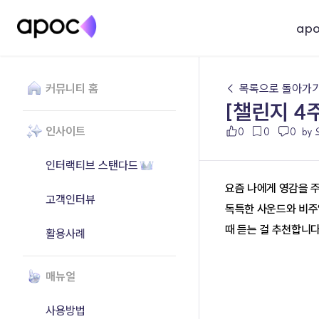
ap
커뮤니티 홈
← 목록으로 돌아가
[챌린지 4
인사이트
0
0
0
by
인터랙티브 스탠다드
요즘 나에게 영감을 
고객인터뷰
독특한 사운드와 비주얼 
때 듣는 걸 추천합니다
활용사례
매뉴얼
사용방법