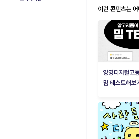
이런 콘텐츠는 
양영디지털고
밈 테스트해보기