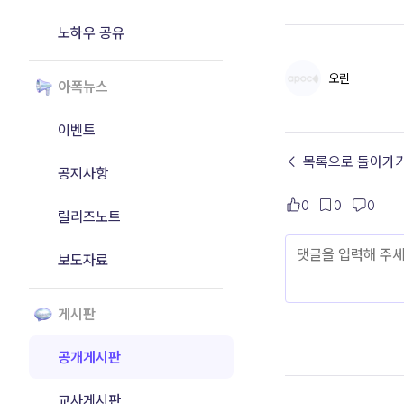
노하우 공유
오린
아폭뉴스
이벤트
← 목록으로 돌아가
공지사항
0
0
0
릴리즈노트
보도자료
게시판
공개게시판
교사게시판