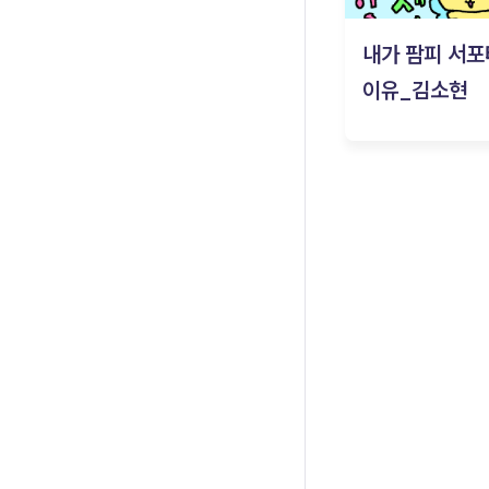
내가 팜피 서포
이유_김소현