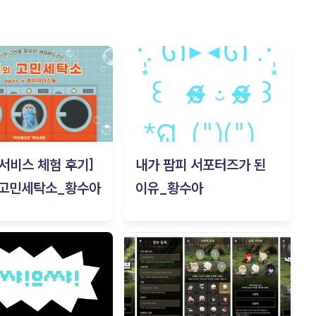
c 서비스 체험 후기]
내가 팜피 서포터즈가 된
 고민세탁소_황수아
이유_황수아