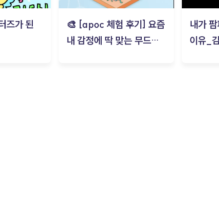
터즈가 된
🎨 [apoc 체험 후기] 요즘
내가 팜
내 감정에 딱 맞는 무드룸
이유_
은? | ‘무드룸 테스트’ 솔직
후기_김은서