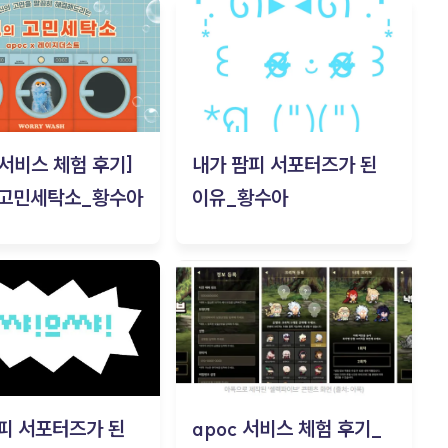
c 서비스 체험 후기]
내가 팜피 서포터즈가 된
 고민세탁소_황수아
이유_황수아
피 서포터즈가 된
apoc 서비스 체험 후기_