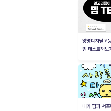
양영디지털고
밈 테스트해보기
내가 팜피 서포