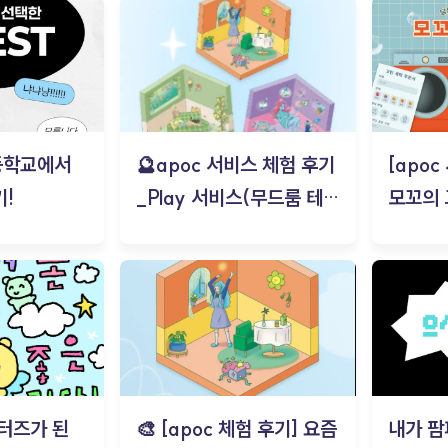
등학교에서
🔮apoc 서비스 체험 후기
[apo
!
_Play 서비스(무드룸 테스
모꼬의
트) - 김태현
터즈가 된
🎨 [apoc 체험 후기] 요즘
내가 팜