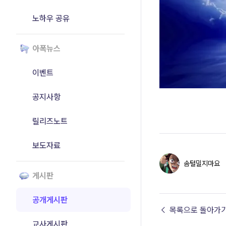
노하우 공유
아폭뉴스
이벤트
공지사항
릴리즈노트
보도자료
솜털밀지마요
게시판
공개게시판
← 목록으로 돌아가
교사게시판