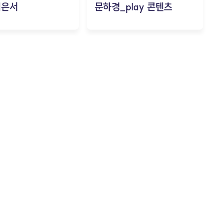
김은서
문하경_play 콘텐츠