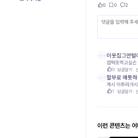
0
0
2
이웃집그만털
엽떡또먹고싶슨
0
답글달기
할부로 애틋하
계시 이루러가시죱!
1
답글달기
이런 콘텐츠는 