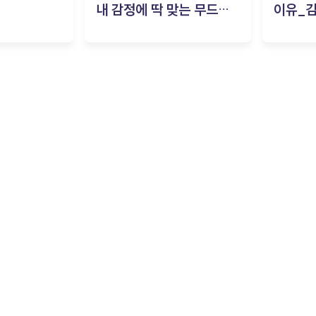
내 감정에 딱 맞는 무드룸
이유_
은? | ‘무드룸 테스트’ 솔직
후기_김은서