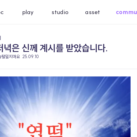
oc
play
studio
asset
commu
기
저녁은 신께 계시를 받았습니다.
 솜털밀지마요
25.09.10