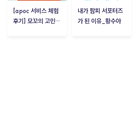
[apoc 서비스 체험
내가 팜피 서포터즈
후기] 모꼬의 고민세
가 된 이유_황수아
탁소_황수아