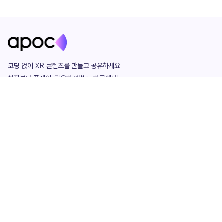
코딩 없이 XR 콘텐츠를 만들고 공유하세요. 

창작부터 플레이, 필요한 애셋도 한곳에서!

그리고 커뮤니티에서 함께하는 즐거움까지 

언제나 apoc이 함께합니다.
apoc
portfolio
마켓플레이스
요금제
play
studio