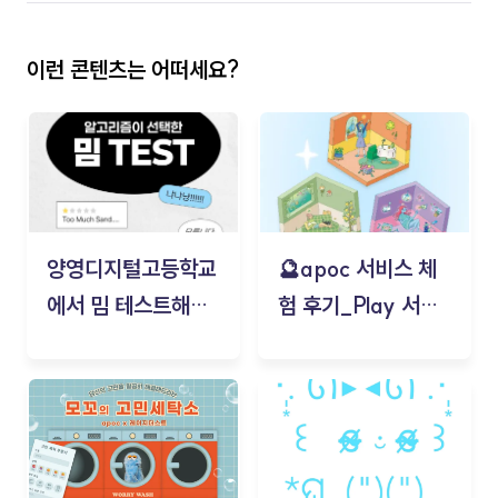
이런 콘텐츠는 어떠세요?
양영디지털고등학교
🔮apoc 서비스 체
에서 밈 테스트해보
험 후기_Play 서비
기!
스(무드룸 테스트) -
김태현