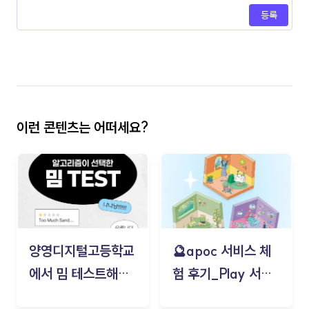
등록
이런 콘텐츠는 어떠세요?
양영디지털고등학교
🔮apoc 서비스 체
에서 밈 테스트해보
험 후기_Play 서비
기!
스(무드룸 테스트) -