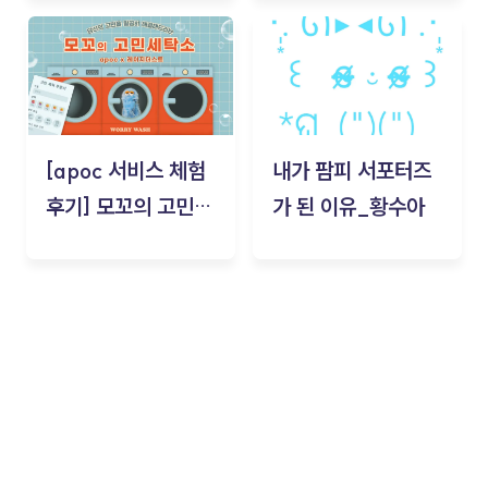
김태현
[apoc 서비스 체험
내가 팜피 서포터즈
후기] 모꼬의 고민세
가 된 이유_황수아
탁소_황수아