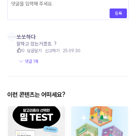
등록
쏘쏘하다
잘하고 있는거겠죠..?
0
답글달기
신고하기
25.09.30
댓글 1개
이런 콘텐츠는 어떠세요?