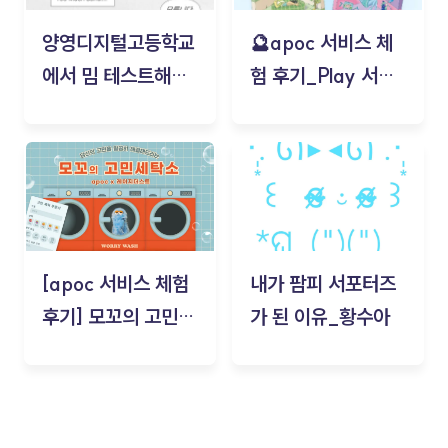
양영디지털고등학교
🔮apoc 서비스 체
에서 밈 테스트해보
험 후기_Play 서비
기!
스(무드룸 테스트) -
김태현
[apoc 서비스 체험
내가 팜피 서포터즈
후기] 모꼬의 고민세
가 된 이유_황수아
탁소_황수아