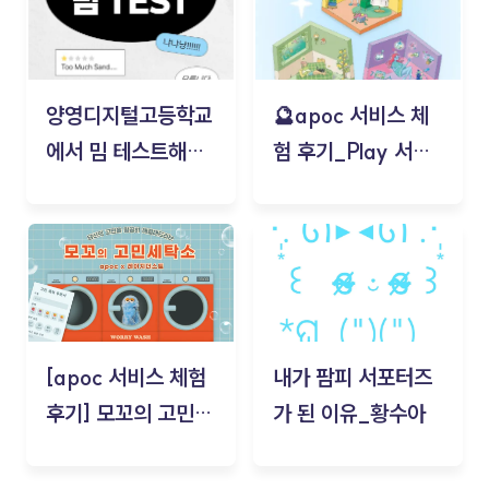
양영디지털고등학교
🔮apoc 서비스 체
에서 밈 테스트해보
험 후기_Play 서비
기!
스(무드룸 테스트) -
김태현
[apoc 서비스 체험
내가 팜피 서포터즈
후기] 모꼬의 고민세
가 된 이유_황수아
탁소_황수아