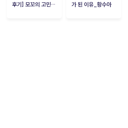
후기] 모꼬의 고민세
가 된 이유_황수아
탁소_황수아