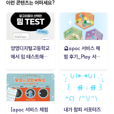
이런 콘텐츠는 어떠세요?
양영디지털고등학교
🔮apoc 서비스 체
에서 밈 테스트해보
험 후기_Play 서비
기!
스(무드룸 테스트) -
김태현
[apoc 서비스 체험
내가 팜피 서포터즈