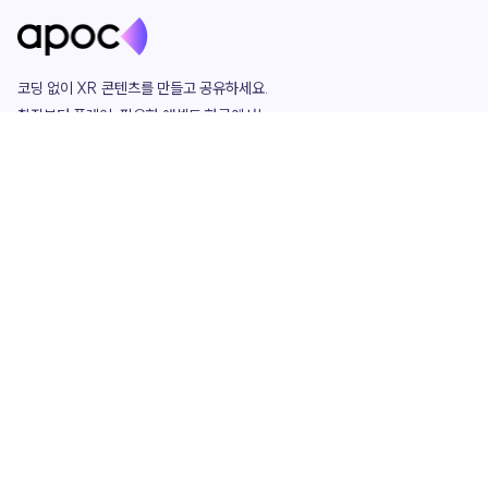
코딩 없이 XR 콘텐츠를 만들고 공유하세요. 

창작부터 플레이, 필요한 애셋도 한곳에서!

그리고 커뮤니티에서 함께하는 즐거움까지 

언제나 apoc이 함께합니다.
apoc
portfolio
마켓플레이스
요금제
play
studio
템플릿