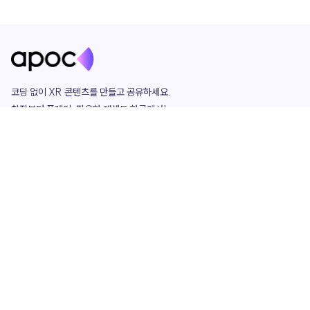
코딩 없이 XR 콘텐츠를 만들고 공유하세요. 

창작부터 플레이, 필요한 애셋도 한곳에서!

그리고 커뮤니티에서 함께하는 즐거움까지 

언제나 apoc이 함께합니다.
apoc
portfolio
마켓플레이스
요금제
play
studio