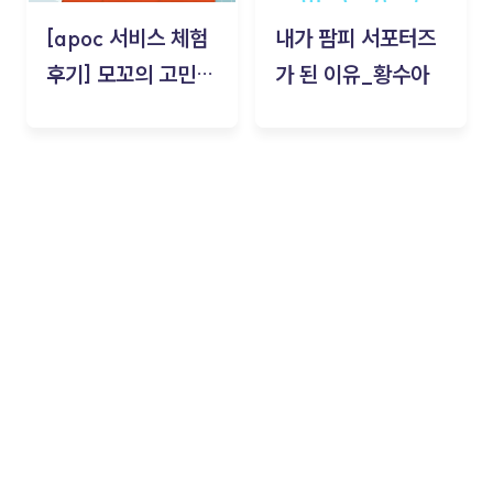
[apoc 서비스 체험
내가 팜피 서포터즈
후기] 모꼬의 고민세
가 된 이유_황수아
탁소_황수아