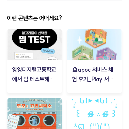
이런 콘텐츠는 어떠세요?
양영디지털고등학교
🔮apoc 서비스 체
에서 밈 테스트해보
험 후기_Play 서비
기!
스(무드룸 테스트) -
김태현