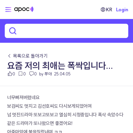
KR
Login
← 목록으로 돌아가기
요즘 저의 최애는 폭싹입니다...
0
0
0
by 쭈야
25.04.05
너무빠져버렸네요 
보검씨도 멋지고 김선호씨도 다시보게되었어여 
넘 멋진드라마 또보고또보고 열심히 시청중입니다 폭삭 속았수다
같은 드라마가 또나왔으면 좋겠어요! 
아줌마맘에 불을질렀네여 ㅋㅋ