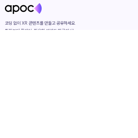
코딩 없이 XR 콘텐츠를 만들고 공유하세요. 

창작부터 플레이, 필요한 애셋도 한곳에서!

그리고 커뮤니티에서 함께하는 즐거움까지 

언제나 apoc이 함께합니다.
apoc
portfolio
마켓플레이스
요금제
play
studio
템플릿