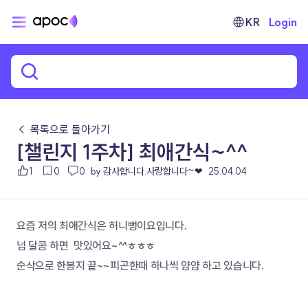
KR
Login
← 목록으로 돌아가기
[챌린지 1주차] 최애간식~^^
1
0
0
by 감사합니다.사랑합니다~❤
25.04.04
요즘 저의 최애간식은 허니뻥이요입니다.
넘 달콤 하면  맛있어요~^^ㅎㅎㅎ
순삭으로 한봉지 끝~~피곤한때 하나씩 얌얌 하고 있습니다.