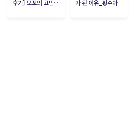
후기] 모꼬의 고민세
가 된 이유_황수아
탁소_황수아