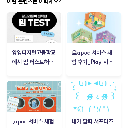
이런 콘텐츠는 어떠세요?
양영디지털고등학교
🔮apoc 서비스 체
에서 밈 테스트해보
험 후기_Play 서비
기!
스(무드룸 테스트) -
김태현
[apoc 서비스 체험
내가 팜피 서포터즈