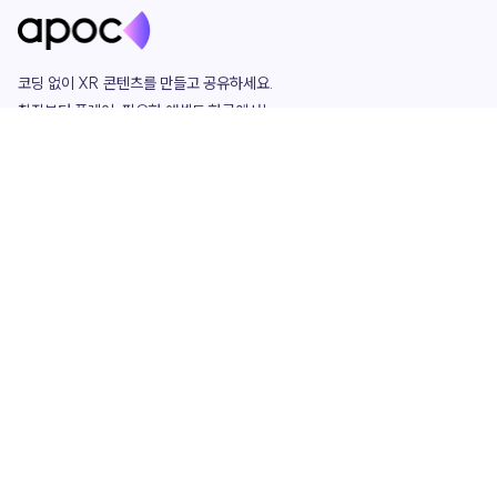
코딩 없이 XR 콘텐츠를 만들고 공유하세요. 

창작부터 플레이, 필요한 애셋도 한곳에서!

그리고 커뮤니티에서 함께하는 즐거움까지 

언제나 apoc이 함께합니다.
apoc
portfolio
마켓플레이스
요금제
play
studio
템플릿