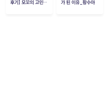
후기] 모꼬의 고민세
가 된 이유_황수아
탁소_황수아