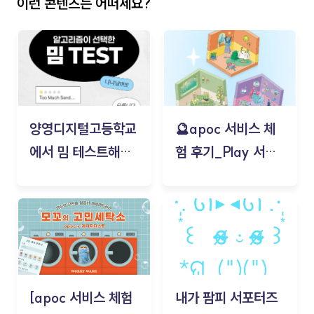
이런 콘텐츠는 어떠세요?
양영디지털고등학교
🔮apoc 서비스 체
에서 밈 테스트해보
험 후기_Play 서비
기!
스(무드룸 테스트) -
김태현
[apoc 서비스 체험
내가 팜피 서포터즈