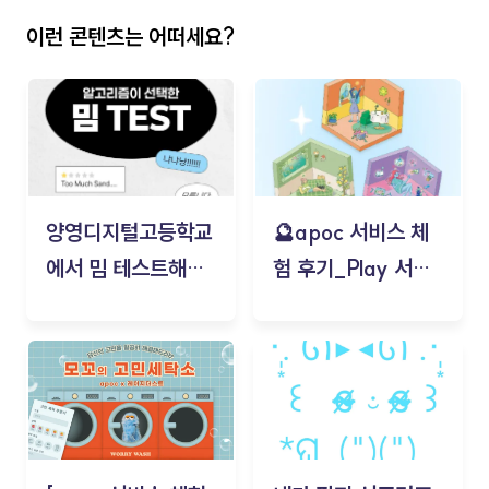
이런 콘텐츠는 어떠세요?
양영디지털고등학교
🔮apoc 서비스 체
에서 밈 테스트해보
험 후기_Play 서비
기!
스(무드룸 테스트) -
김태현