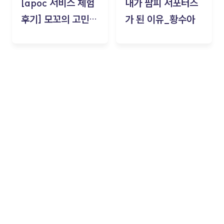
[apoc 서비스 체험
내가 팜피 서포터즈
후기] 모꼬의 고민세
가 된 이유_황수아
탁소_황수아