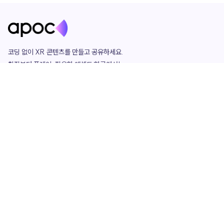
코딩 없이 XR 콘텐츠를 만들고 공유하세요. 

창작부터 플레이, 필요한 애셋도 한곳에서!

그리고 커뮤니티에서 함께하는 즐거움까지 

언제나 apoc이 함께합니다.
apoc
portfolio
마켓플레이스
요금제
play
studio