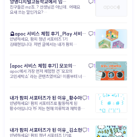
shoplive) 자극적인 숏폼 하나로 브랜드를
양영디지털고등학교에서 밈
1
지금, 진짜 경쟁력은 아이디어 (▲ 이미지 출처:
각인시키는 시대는 끝났어요. 이제는 짧은 영상이
친구들은 mz죠..? 선생님은 아닌데.. 어때요
테스트해보기!
유튜브 @골아파덕) 과거에는 고가 장비나 고급 편집
고객의 발걸음을 멈추게 했다면, 그다음을 준비해야
요새 쓰는 말인가요?
기술을 가진 제작자만이 영상 시장을 주도했지만
해요. 머무르고, 탐험하고, 관계를 맺을 수 있는 '진짜
https://www.apoc.day/d/9wDf7GmtV8
이제는 Runway, Sora, VEO3, apoc 같은 AI 및
공간' 을요. 이때 필요한 건 거창한 예산도, 대형
영상 도구 가 누구에게나 공개되어 있습니다. 기술적
캠페인도 아니에요. ‘고객 여정’ 을 설계할 수 있는
차별점이 거의 사라진 현시점에서 영상 콘텐츠의
콘텐츠 구조 와 경험 설계 도구 입니다. 아폭(apoc)
🔮apoc 서비스 체험 후기_Play 서비스
1
성공은 아이디어와 실행 속도 에 달려있습니다.
을 활용하면, 숏폼으로 유입된 고객을 인터랙티브 웹,
안녕하세요, 팜피 청년 서포터즈 1기
(무드룸 테스트) - 김태현
얼마나 독창적인 아이디어 를 내고, 얼마나 빠르게 그
미니게임, 디지털 쇼룸 같은 ‘브랜드 경험 공간’ 으로
김태현입니다. 저번 글에서는 내가 팜피
아이디어를 영상으로 구현 하며, 또 그 영상을 소비자
자연스럽게 이끌 수 있어요. 브랜드 메시지를
서포터즈가 된 지원 동기와 활동 포부에 대해
반응에 맞춰 어떻게 개선 하는지가 콘텐츠 경쟁력의
소비자가 ‘직접 탐험’ 하게 만드는 거죠. 핵심은
작성해봤었는데, 이번 글에서는 아폭 서비스에
핵심 이 되었습니다. 기술적 차별점이 사라진 지금,
고객이 브랜드를 ‘탐험’ 하고 ‘해석’ 하게 만드는 구조
대한 체험 후기를 작성해보려고 합니다! 내가
성공의 핵심은 무엇일까요? 독창적인 아이디어
설계 입니다. 지금은 단순한 스크롤 속 콘텐츠가
팜피 서포터즈가 된 이후로 아폭(apoc)의
[apoc 서비스 체험 후기] 모꼬의
1
남들이 생각하지 못한, 우리 브랜드만의 독창적인
아니라, 브랜드와의 관계를 설계할 수 있는 콘텐츠
‘오늘의 기분은? 무드 테스트’ 콘텐츠를 직접
아이디어를 구상하는 능력 빠른 실행 및 테스트
apoc에서 가장 먼저 체험한 건 '모꼬의
고민세탁소_황수아
구조가 필요한 시점이에요. 숏폼이 초대장이라면,
체험해봤다. 처음에는 가볍게 참여할 수 있는
아이디어를 곧바로 영상으로 만들어 시장의 반응을
고민세탁소' 라는 콘텐츠였어요! 이름부터 너무
이제 우리만의 파티장을 열 차례입니다. 브랜드를
감정 테스트 정도라고 생각했는데, 실제로
빠르게 테스트하는 속도 데이터 기반 개선 소비자
귀엽지 않나요?🐾 고민을 세탁기에 넣어서
‘기억’으로 연결하고 싶다면, 지금부터 콘텐츠의
경험해보니 생각보다 몰입감이 높았고 꽤 인상
반응 데이터를 분석하여 무엇이 효과가 있는지
'세탁'해준다는 콘셉트인데, 실제로 해보니
구조를 설계해보세요! ▸ apoc 콘텐츠 제작 바로가기:
깊었다. 특히 질문 구성이 단순히 결과를 맞히기
파악하고 다음 콘텐츠에 즉시 반영하는 능력 즉, 누가
생각보다 훨씬 몰입감이 있었어요. 📋 이용
https://studio.apoc.day/#/
위한 테스트라기보다, 현재 내 감정 상태를
더 창의적으로 실험 하고, 더 빠르게 실행 하며, 더
방법은 이렇게 진행돼요! 1. 시작 화면에서
내가 팜피 서포터즈가 된 이유_황수아
1
자연스럽게 돌아보게 만든다는 점이
현명하게 개선 하는가가 지금 시대의 진짜
'시작하기' 버튼 클릭 2. 고민 세탁 주문서 작성
안녕하세요! 팜피 서포터즈로 활동하게 된
흥미로웠다. “지금 내가 가장 하고 싶은
경쟁력입니다. 상상이 콘텐츠가 되는 시대, 이제는
— 이름, 현재 상태(화남/슬픔/우울/불안/
황수아입니다 👋 저는 현재 의류학과 재학중인
행동은?” 같은 질문들은 평소 무심코 지나쳤던
실행이 관건입니다 (▲ 이미지 출처: 유튜브 @
현타), 세탁 방법(약하게/강하게/비틀기/삶음),
학생입니다! 의류학과에서 공부하다 보면
감정이나 욕구를 다시 인식하게 해주는
유리과일) AI 영상 제작은 더 이상 낯선 미래 기술이
고민 내용 입력 3. '주문하기' 누르면 세탁기가
자연스럽게 '소비자가 옷을 더 실감나게 경험할
느낌이었다. 나는 평소에도 자아성찰이나 감정
아니에요. 기획자의 상상력을 현실로 만들고,
돌아가면서 고민을 세탁해줘요 🌀 4. 세탁 완료
수 없을까?'라는 고민을 하게 되는데요, 그 답을
기록에 관심이 많은 편인데, 테스트를
브랜드의 메시지를 가장 새롭게 전달하는 차세대
후 맞춤 고민 해결법을 받아볼 수 있어요! 저는
팜피의 apoc에서 찾았어요. 코딩이나 전문
내가 팜피 서포터즈가 된 이유_김소현
1
진행하면서 ‘생각보다 지금 내 상태를 잘
콘텐츠 제작 도구 입니다. 이러한 흐름은 단순한 영상
과제가 너무 많아서 힘들때 해봤는데, 상태는
디자인 툴 없이도 누구나 웹에서 AR·VR·3D
안녕하세요! 팜피 청년 서포터즈 1기로