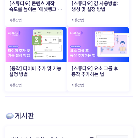
아니라 파트너 (▲ 이미지 출처: 뤼튼) 이 AI 비서의
시작한 인지, 관계로 이어지려면? (▲ 이미지 출처:
[스튜디오] 콘텐츠 제작
[스튜디오] 값 사용방법:
특히 소규모 브랜드나 개인 크리에이터에게는 큰
가장 큰 매력은, 사용자의 업무 스타일과 피드백에
포춘코리아) 숏폼은 ‘시작점’ 으로는 매우
속도를 높이는 ‘애셋뱅크’
생성 및 설정 방법
부담이었죠. 하지만 최근 등장한 VEO3, Runway,
맞춰 점점 똑똑해 진다는 점이에요. 사용자가 보내는
효과적이에요. 초단 시간에 브랜드 로고를 보여주고,
활용법
Sora 같은 AI 기반 비디오 생성 도구 들은 텍스트 한
명령과 데이터를 학습하며, 더 나은 결과물을
분위기를 전달하고, 관심을 유도할 수 있죠. 하지만
사용방법
사용방법
줄만 입력 하면 영상으로 즉시 변환 해 줍니다. 이제
만들어내고, 업무 효율을 극대화하죠. 즉, 일방적인
그것만으로 브랜드에 대한 애정을 쌓기엔
‘조선시대 K-POP 아이돌 만들어줘’ 같은 엉뚱한
기계가 아닌 ‘함께 만들어가는 파트너’ 입니다. 이
역부족입니다. 사람들은 ‘본 적 있다’는 느낌은 가질
상상도 몇 분 만에 현실감 있는 영상 으로 구현됩니다.
과정에서 1인 기업가는 AI와 소통하며, 자신만의
수 있지만, 그게 브랜드로 이어지진 않아요. 진짜 팬이
촬영과 편집에 쏟던 에너지를 오롯이 아이디어
업무 시스템과 팬과의 관계를 키워갑니다. AI 활용
되려면, 한 번의 노출이 아니라 ‘브랜드와의 경험’ 이
기획에만 집중 할 수 있게 된 것입니다. 이는 기획자나
성공의 비밀 (▲ 이미지 출처: 지티티코리아) 이제
필요하죠. 많은 브랜드들이 이 지점에서 길을
마케터가 직접 영상 감독이 되어 아이디어를 즉시
AI는 거창하고 복잡한 기술이 아닙니다. 오히려 ‘일
잃습니다. 어떻게 더 깊은 관계로 연결 할 수 있을지,
테스트하고 실행할 수 있는 환경 이 열렸음을
잘하는’ 1인 기업가들이 가장 먼저 손에 넣는 실전형
‘인지 → 탐색 → 애착’ 으로 이어지는 여정을 만들기
의미합니다. Z세대가 주도하는 AI 영상 콘텐츠
도구 로 진화하고 있죠. 반복 업무에 시간을 쏟느라
위해 어떤 콘텐츠 전략이 필요한지 고민하게 되죠.
트렌드 (▲ 이미지 출처: 유튜브 @골아파덕)
정작 중요한 결정에 집중하지 못하고 있다면,
이젠 '초대장'과 '파티장'을 구분할 때 (▲ 이미지
예전에는 완벽한 영상 완성도가 최우선이었지만,
[동작] 타이머 추가 및 기능
[스튜디오] 요소 그룹 후
당신에게 필요한 건 거창한 혁신 이 아니라, 똑똑하고
출처: shoplive) 최근 콘텐츠를 잘 활용하는
요즘 소비자들은 다릅니다. 오히려 ‘독특함’, ‘기대와
설정 방법
동작 추가하는 법
친근한 ‘AI 비서’ 한 명 일지도 모릅니다. 예산, 인력,
브랜드일수록 숏폼을 ‘완결된 콘텐츠’가 아닌 ‘관심을
다른 반전’ 이 소비자들의 관심을 끌고 있습니다. 실제
시간이 부족하다는 이유로 늘 “나중에”만 외치고
유도하는 초대장’ 으로 사용해요. "우리 브랜드, 좀
많은 제작자들이 AI가 만들어낸 독특한 결과물 을
있었다면, 지금 바로 apoc을 써보세요. 당신의
사용방법
사용방법
재밌지 않아?" 이렇게 감각적인 숏폼으로 호기심을
그대로 활용하거나, 의도적으로 AI가 틀리게
머릿속에 있는 아이디어를 실행으로 옮겨줄 가장
자극한 다음, 고객이 더 오래 머무를 수 있는 별도의
작동하도록 유도해서 재밌는 효과 를 내기도 합니다.
빠르고, 가장 쉬운 방법 이 될 거예요! ▸ apoc 콘텐츠
‘브랜드 공간’을 마련합니다. 이 공간은 단순한 랜딩
부자연스러움과 특이함을 유머 코드로 승화시킨
제작 바로가기: https://studio.apoc.day/#/
페이지가 아니라, 브랜드 세계관을 탐험할 수 있는
영상들은 "이상한데 계속 보게 되네"라는 반응을
인터랙티브 콘텐츠 로 구성돼야 해요. 웹 기반 게임,
이끌어내며 새로운 유행을 만들어가고 있습니다.
참여형 디지털 쇼룸, 혹은 사용자 참여형 콘텐츠 도
게시판
이처럼 영상은 완성도보다 ‘실험’과 ‘빠른 피드백’
좋습니다. 핵심은 ‘경험’ 입니다. 콘텐츠를
중심으로 제작 되고, Z세대 중심으로 새로운 창작
수동적으로 보기만 하는 것이 아니라, 직접 움직이고
트렌드 와 유행 코드 를 만들어가고 있습니다. 빠르게
반응 하며 브랜드를 체험 하게 만들어야 하죠. 기억에
제작하고, 빠르게 소비되고, 다시 빠르게 개선되는
남는 콘텐츠는 구조에서 시작된다 (▲ 이미지 출처:
순환 구조 가 자리잡았습니다. 모두가 같은 툴을 가진