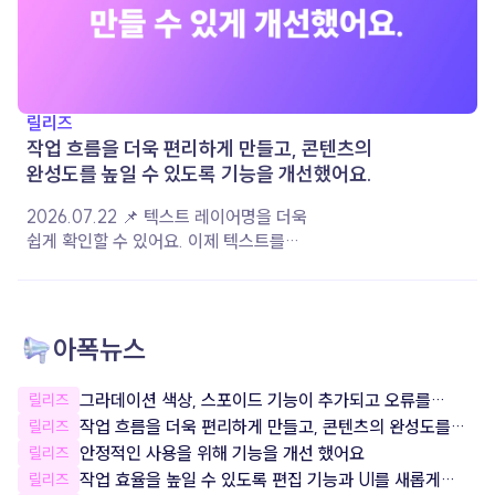
릴리즈
작업 흐름을 더욱 편리하게 만들고, 콘텐츠의
완성도를 높일 수 있도록 기능을 개선했어요.
2026.07.22 📌 텍스트 레이어명을 더욱
쉽게 확인할 수 있어요. 이제 텍스트를
작성하면 입력한 내용이 레이어 이름으로
자동 지정돼요. 레이어 이름을 직접 변경한
경우에는 설정한 이름이 그대로 유지되어,
여러 레이어를 더욱 편리하게 구분하고
아폭뉴스
관리할 수 있습니다. 📌 음악 재생 옵션이
더욱 다양해졌어요. 음악이 재생되는 구간과
그라데이션 색상, 스포이드 기능이 추가되고 오류를
릴리즈
볼륨을 원하는 대로 설정할 수 있도록 상세
잡았어요!
작업 흐름을 더욱 편리하게 만들고, 콘텐츠의 완성도를
릴리즈
옵션을 개선했어요. 콘텐츠의 분위기와
높일 수 있도록 기능을 개선했어요.
안정적인 사용을 위해 기능을 개선 했어요
릴리즈
장면에 맞게 음악을 조절하여 더욱 완성도
작업 효율을 높일 수 있도록 편집 기능과 UI를 새롭게
릴리즈
높은 콘텐츠를 제작해 보세요. 📌 서비스