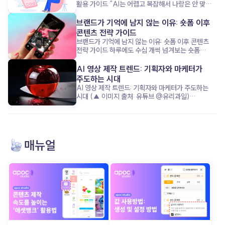
활용 가이드 “AI는 어렵고 복잡해서 나랑은 안 맞아!”
이 공식, 이제는 옛말이 된 것 같아요. 요즘 1인
기업가들은 복잡하고 무거운 AI 대신, 쉽고 친근한
브랜드가 기억에 남지 않는 이유: 숏폼 이후
‘AI 비서’ 에 훨씬 더 열광하고 있거든요. 단순한 업무
콘텐츠 전략 가이드
처리부터 마케팅 기획까지, 어떻게 AI가 혼자 모든 걸
브랜드가 기억에 남지 않는 이유: 숏폼 이후 콘텐츠
하는 1인 기업가의 시간을 구해주고, 성장을 돕는지
전략 가이드 하루에도 수십 개씩 넘겨보는 숏폼
지금부터 함께 살펴볼까요? “복잡하지 않아도
콘텐츠, 그 안에서 우리 브랜드는 과연 기억에
괜찮아”: AI 비서가 주목받는 이유 (▲ 이미지 출처:
남았을까요? 요즘은 ‘조회수’보다 ‘기억률’이 더
AI 영상 제작 트렌드: 기획자와 마케터가
클립아트코리아) 최근 1인 기업가들은 완벽한 AI
중요한 시대입니다. 고객의 머리에 남는 콘텐츠를
주도하는 시대
기술보다, 누구나 쉽게 쓰고 바로 도움 되는 ‘친근함’
만들기 위해, 단순한 시선 끌기를 넘어서는 전략이
AI 영상 제작 트렌드: 기획자와 마케터가 주도하는
을 더 원합니다. 복잡한 설정 없이 ‘내 비서’처럼 소통
필요하죠. 이제 브랜드가 준비해야 할 건, 숏폼 이후
시대 (▲ 이미지 출처: 유튜브 @유리과일)
하며, 업무 효율을 높여주는 AI가 핵심 매력
고객을 이끌 ‘다음 스텝’ 입니다. 그 전략의 핵심, 함께
“조선시대 인플루언서가 라이브 방송을 한다면?”
포인트죠. 이 AI 비서는 반복되는 업무를 척척
알아볼까요? 출퇴근길 스크롤 속, 우리 브랜드는
“유리로 된 과일을 자를 수 있다면?” 최근 수백만
처리하며, 기업가가 진짜 중요한 ‘사람과의 관계’ 와
살아남았을까? (▲ 이미지 출처: 포춘코리아) 요즘
조회수를 기록한 이 영상들은 어떻게
‘사업 전략’ 에 집중할 수 있게 도와줍니다. 이런
출근길, 무심코 넘긴 릴스가 몇 개나 되세요? 아마
만들어졌을까요? 놀랍게도 복잡한 장비나 전문적인
친근한 AI 활용이야말로 시간과 에너지를 모두
하루에 수십, 많게는 백 개 이상일지도 모르죠. 그런데
촬영·편집 없이, 단지 텍스트 입력만으로 완성된 AI
살리는 비결입니다. AI 비서: 브랜드보다 먼저!
매뉴얼
그중에서 브랜드 이름이나 메시지가 또렷이 기억나는
영상 입니다. 과거 영상 제작의 성공 공식이 ‘막대한
성장을 이끄는 숨은 조력자 (▲ 이미지 출처:
콘텐츠 는 얼마나 될까요? 숏폼 콘텐츠는 분명
자본과 시간’ 이었다면, 지금은 기발한 아이디어 와
동아사이언스) 놀랍게도, 일부 1인 기업가들은 AI
눈길을 사로잡는 데는 탁월한 수단이에요. 감각적인
빠른 실행력 이 성공을 결정짓습니다. 영상 제작의
비서 덕분에 브랜드보다 ‘업무 효율’ 과 ‘고객 응대’
편집, 유행하는 음악, 짧고 강렬한 장면 전환. ‘발견의
진입장벽이 무너진 지금, AI 영상 기술 을 통해
에서 한 단계 업그레이드되는 경험을 했습니다. AI
순간’ 을 만들어내는 데 이만한 도구가 없죠. 그런데
콘텐츠 경쟁에서 어떻게 앞서갈 수 있을까요? 그
비서는 단순한 도구를 넘어, ‘나만의 비서’로서
문제는 그 이후입니다. 너무 많은 콘텐츠가 지나가는
구체적인 전략을 함께 알아보겠습니다. 더 이상
친근하게 소통하며 팬(고객)과 연결고리를 만듭니다.
만큼, 대부분은 금방 잊히고 맙니다. 기억되지 않는
기술이 콘텐츠를 주도하지 않는다 (▲ 이미지 출처:
업무의 무게를 덜고, 브랜드가 아닌 ‘나’에게 집중할
브랜드는 결국 ‘한 번 스친 이름’ 그 이상이 되기
틱톡 @ai_mong) 과거에는 영상 한 편을
수 있게 하는 거죠. 이제 AI 비서는 1인 기업가의
어렵죠. 지금 우리는 ‘조회수’는 넘치지만, ‘브랜드
제작하려면 촬영 장비부터 스튜디오 대여, 전문 편집
성공을 견인하는 핵심 파트너 입니다. AI는 도구가
애착’은 부족한 콘텐츠 시대 를 살고 있어요. 숏폼으로
인력 투입까지 막대한 시간과 비용 이 들었습니다.