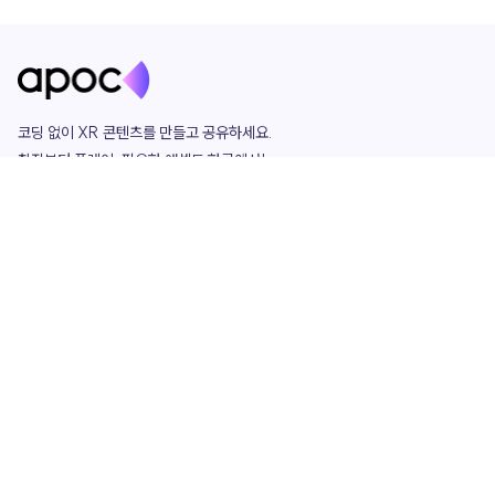
코딩 없이 XR 콘텐츠를 만들고 공유하세요. 

창작부터 플레이, 필요한 애셋도 한곳에서!

그리고 커뮤니티에서 함께하는 즐거움까지 

언제나 apoc이 함께합니다.
apoc
portfolio
마켓플레이스
요금제
play
studio