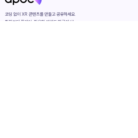
코딩 없이 XR 콘텐츠를 만들고 공유하세요. 

창작부터 플레이, 필요한 애셋도 한곳에서!

그리고 커뮤니티에서 함께하는 즐거움까지 

언제나 apoc이 함께합니다.
apoc
portfolio
마켓플레이스
요금제
play
studio
템플릿
asset