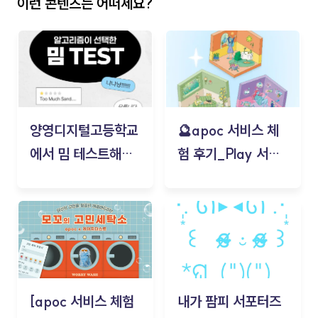
이런 콘텐츠는 어떠세요?
양영디지털고등학교
🔮apoc 서비스 체
에서 밈 테스트해보
험 후기_Play 서비
기!
스(무드룸 테스트) -
김태현
[apoc 서비스 체험
내가 팜피 서포터즈