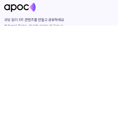
코딩 없이 XR 콘텐츠를 만들고 공유하세요. 

창작부터 플레이, 필요한 애셋도 한곳에서!

그리고 커뮤니티에서 함께하는 즐거움까지 

언제나 apoc이 함께합니다.
apoc
portfolio
마켓플레이스
요금제
play
studio
템플릿