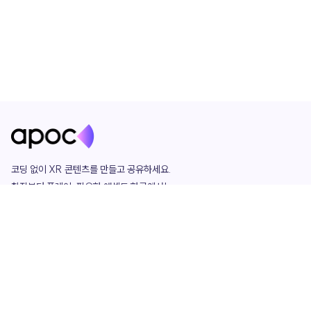
코딩 없이 XR 콘텐츠를 만들고 공유하세요. 

창작부터 플레이, 필요한 애셋도 한곳에서!

그리고 커뮤니티에서 함께하는 즐거움까지 

언제나 apoc이 함께합니다.
apoc