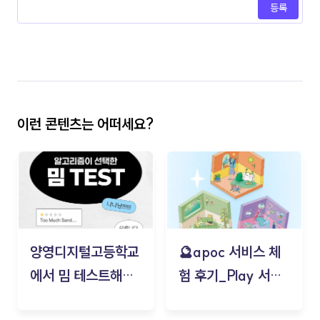
등록
이런 콘텐츠는 어떠세요?
양영디지털고등학교
🔮apoc 서비스 체
에서 밈 테스트해보
험 후기_Play 서비
기!
스(무드룸 테스트) -