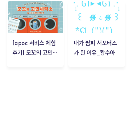
김태현
[apoc 서비스 체험
내가 팜피 서포터즈
후기] 모꼬의 고민세
가 된 이유_황수아
탁소_황수아