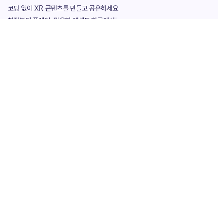
코딩 없이 XR 콘텐츠를 만들고 공유하세요. 

창작부터 플레이, 필요한 애셋도 한곳에서!

그리고 커뮤니티에서 함께하는 즐거움까지 

언제나 apoc이 함께합니다.
apoc
portfolio
마켓플레이스
요금제
play
studio
템플릿
asset