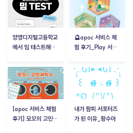
양영디지털고등학교
🔮apoc 서비스 체
에서 밈 테스트해보
험 후기_Play 서비
기!
스(무드룸 테스트) -
김태현
[apoc 서비스 체험
내가 팜피 서포터즈
후기] 모꼬의 고민세
가 된 이유_황수아
탁소_황수아