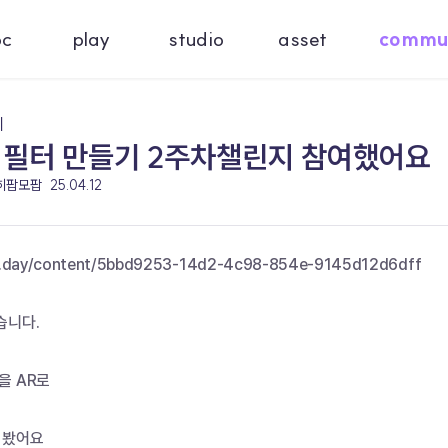
oc
play
studio
asset
commu
기
 필터 만들기 2주차챌린지 참여했어요
 히팝모팝
25.04.12
c.day/content/5bbd9253-14d2-4c98-854e-9145d12d6dff
니다. 
을 AR로
 봤어요