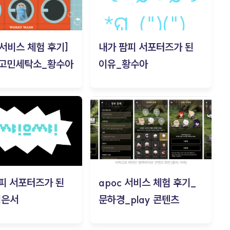
c 서비스 체험 후기]
내가 팜피 서포터즈가 된
 고민세탁소_황수아
이유_황수아
피 서포터즈가 된
apoc 서비스 체험 후기_
김은서
문하경_play 콘텐츠