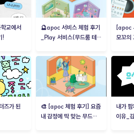
등학교에서
🔮apoc 서비스 체험 후기
[apo
!
_Play 서비스(무드룸 테스
모꼬의
트) - 김태현
터즈가 된
🎨 [apoc 체험 후기] 요즘
내가 팜
내 감정에 딱 맞는 무드룸
이유_
은? | ‘무드룸 테스트’ 솔직