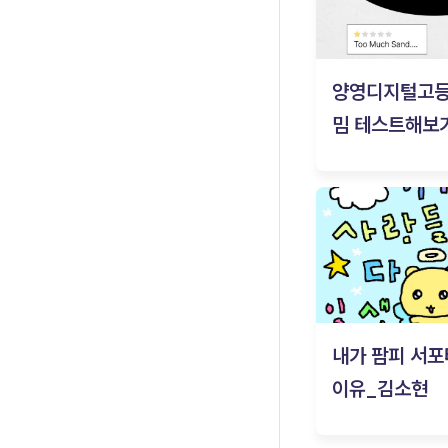
양영디지털고
밈 테스트해보기
내가 팜피 서포
이유_김소현