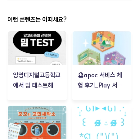
이런 콘텐츠는 어떠세요?
양영디지털고등학교
🔮apoc 서비스 체
에서 밈 테스트해보
험 후기_Play 서비
기!
스(무드룸 테스트) -
김태현