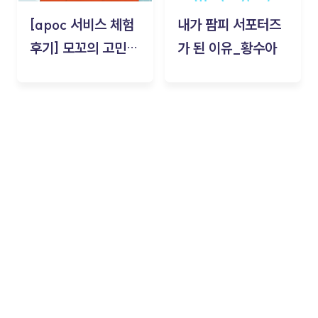
[apoc 서비스 체험
내가 팜피 서포터즈
후기] 모꼬의 고민세
가 된 이유_황수아
탁소_황수아