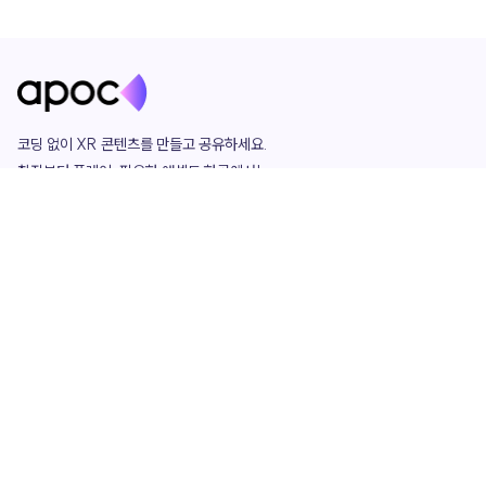
코딩 없이 XR 콘텐츠를 만들고 공유하세요. 

창작부터 플레이, 필요한 애셋도 한곳에서!

그리고 커뮤니티에서 함께하는 즐거움까지 

언제나 apoc이 함께합니다.
apoc
portfolio
마켓플레이스
요금제
play
studio