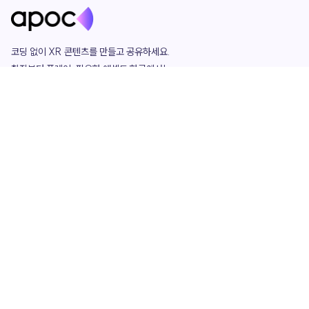
코딩 없이 XR 콘텐츠를 만들고 공유하세요. 

창작부터 플레이, 필요한 애셋도 한곳에서!

그리고 커뮤니티에서 함께하는 즐거움까지 

언제나 apoc이 함께합니다.
apoc
portfolio
마켓플레이스
요금제
play
studio
템플릿