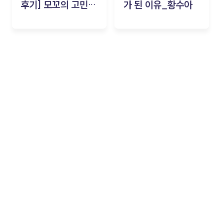
후기] 모꼬의 고민세
가 된 이유_황수아
탁소_황수아