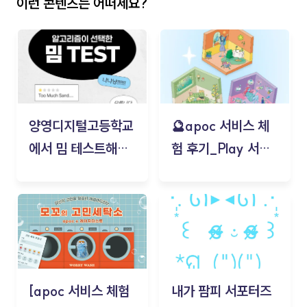
이런 콘텐츠는 어떠세요?
양영디지털고등학교
🔮apoc 서비스 체
에서 밈 테스트해보
험 후기_Play 서비
기!
스(무드룸 테스트) -
김태현
[apoc 서비스 체험
내가 팜피 서포터즈