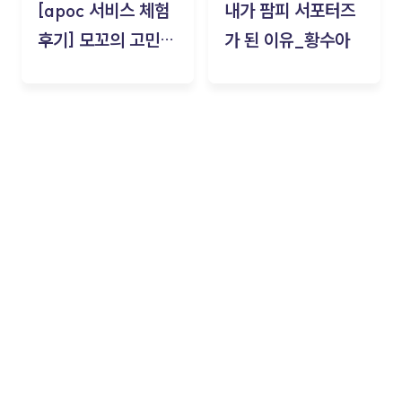
[apoc 서비스 체험
내가 팜피 서포터즈
후기] 모꼬의 고민세
가 된 이유_황수아
탁소_황수아