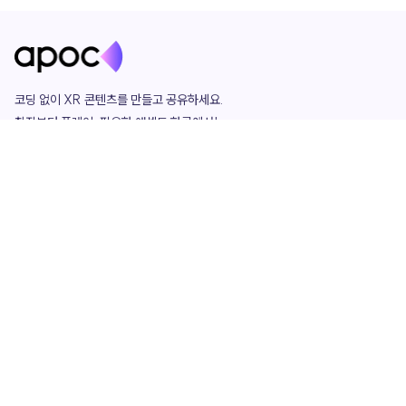
코딩 없이 XR 콘텐츠를 만들고 공유하세요. 

창작부터 플레이, 필요한 애셋도 한곳에서!

그리고 커뮤니티에서 함께하는 즐거움까지 

언제나 apoc이 함께합니다.
apoc
portfolio
마켓플레이스
요금제
play
studio