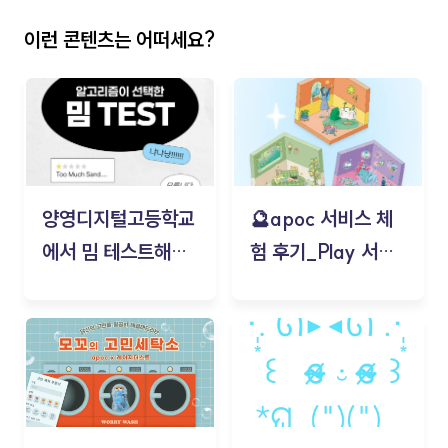
이런 콘텐츠는 어떠세요?
양영디지털고등학교
🔮apoc 서비스 체
에서 밈 테스트해보
험 후기_Play 서비
기!
스(무드룸 테스트) -
김태현