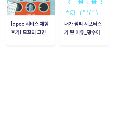
[apoc 서비스 체험
내가 팜피 서포터즈
후기] 모꼬의 고민세
가 된 이유_황수아
탁소_황수아