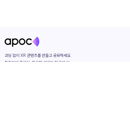
코딩 없이 XR 콘텐츠를 만들고 공유하세요. 

창작부터 플레이, 필요한 애셋도 한곳에서!

그리고 커뮤니티에서 함께하는 즐거움까지 

언제나 apoc이 함께합니다.
apoc
portfolio