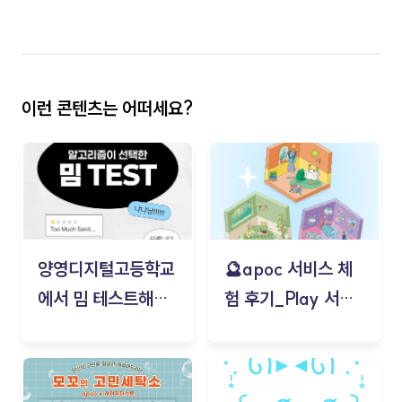
이런 콘텐츠는 어떠세요?
양영디지털고등학교
🔮apoc 서비스 체
에서 밈 테스트해보
험 후기_Play 서비
기!
스(무드룸 테스트) -
김태현