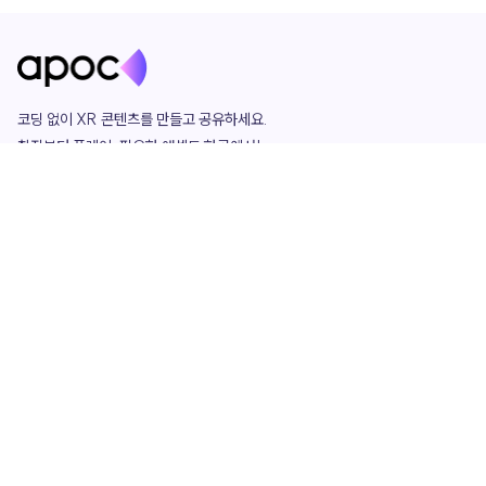
코딩 없이 XR 콘텐츠를 만들고 공유하세요. 

창작부터 플레이, 필요한 애셋도 한곳에서!

그리고 커뮤니티에서 함께하는 즐거움까지 

언제나 apoc이 함께합니다.
apoc
portfolio
마켓플레이스
요금제
play
studio