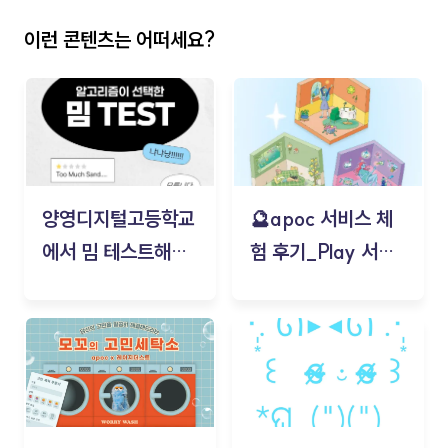
이런 콘텐츠는 어떠세요?
양영디지털고등학교
🔮apoc 서비스 체
에서 밈 테스트해보
험 후기_Play 서비
기!
스(무드룸 테스트) -
김태현