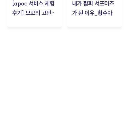
[apoc 서비스 체험
내가 팜피 서포터즈
후기] 모꼬의 고민세
가 된 이유_황수아
탁소_황수아