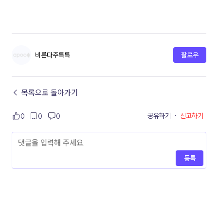
비론다주륵륵
팔로우
← 목록으로 돌아가기
공유하기
·
신고하기
0
0
0
등록