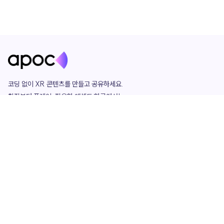
코딩 없이 XR 콘텐츠를 만들고 공유하세요. 

창작부터 플레이, 필요한 애셋도 한곳에서!

그리고 커뮤니티에서 함께하는 즐거움까지 

언제나 apoc이 함께합니다.
apoc
portfolio
마켓플레이스
요금제