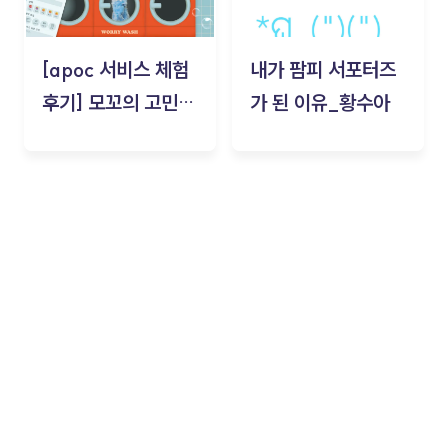
[apoc 서비스 체험
내가 팜피 서포터즈
후기] 모꼬의 고민세
가 된 이유_황수아
탁소_황수아