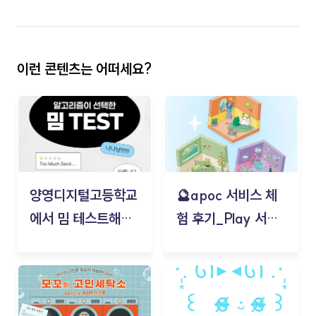
이런 콘텐츠는 어떠세요?
양영디지털고등학교
🔮apoc 서비스 체
에서 밈 테스트해보
험 후기_Play 서비
기!
스(무드룸 테스트) -
김태현