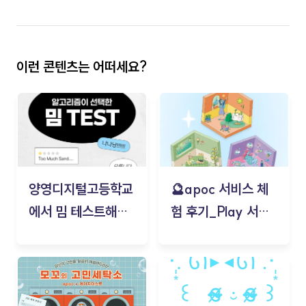
이런 콘텐츠는 어떠세요?
양영디지털고등학교
🔮apoc 서비스 체
에서 밈 테스트해보
험 후기_Play 서비
기!
스(무드룸 테스트) -
김태현