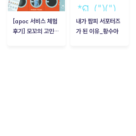
[apoc 서비스 체험
내가 팜피 서포터즈
후기] 모꼬의 고민세
가 된 이유_황수아
탁소_황수아