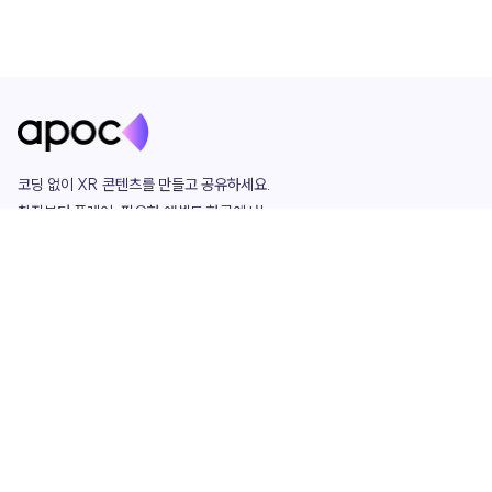
코딩 없이 XR 콘텐츠를 만들고 공유하세요. 

창작부터 플레이, 필요한 애셋도 한곳에서!

그리고 커뮤니티에서 함께하는 즐거움까지 

언제나 apoc이 함께합니다.
apoc
portfolio
마켓플레이스
요금제