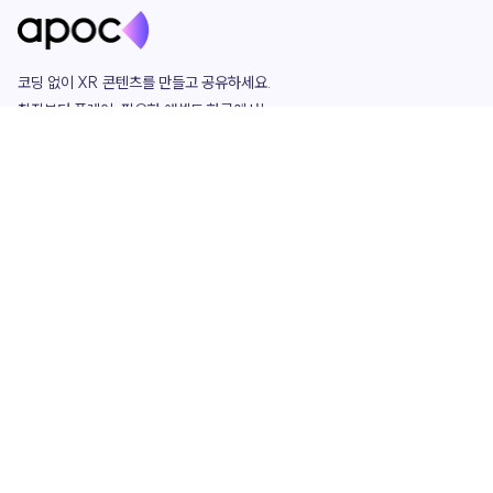
코딩 없이 XR 콘텐츠를 만들고 공유하세요. 

창작부터 플레이, 필요한 애셋도 한곳에서!

그리고 커뮤니티에서 함께하는 즐거움까지 

언제나 apoc이 함께합니다.
apoc
portfolio
마켓플레이스
요금제
play
studio
템플릿