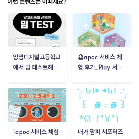
이런 콘텐츠는 어떠세요?
양영디지털고등학교
🔮apoc 서비스 체
에서 밈 테스트해보
험 후기_Play 서비
기!
스(무드룸 테스트) -
김태현
[apoc 서비스 체험
내가 팜피 서포터즈