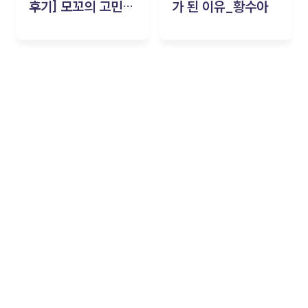
후기] 모꼬의 고민세
가 된 이유_황수아
탁소_황수아