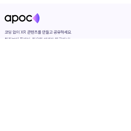
코딩 없이 XR 콘텐츠를 만들고 공유하세요. 

창작부터 플레이, 필요한 애셋도 한곳에서!

그리고 커뮤니티에서 함께하는 즐거움까지 

언제나 apoc이 함께합니다.
apoc
portfolio
마켓플레이스
요금제
play
studio