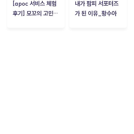
[apoc 서비스 체험
내가 팜피 서포터즈
후기] 모꼬의 고민세
가 된 이유_황수아
탁소_황수아