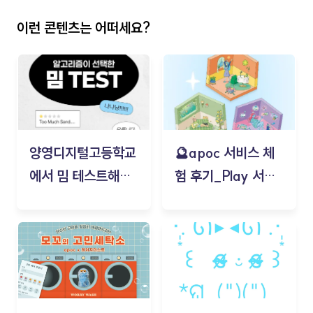
이런 콘텐츠는 어떠세요?
양영디지털고등학교
🔮apoc 서비스 체
에서 밈 테스트해보
험 후기_Play 서비
기!
스(무드룸 테스트) -
김태현