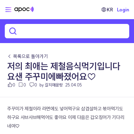
KR
Login
← 목록으로 돌아가기
저의 최애는 제철음식먹기입니다
요샌 주꾸미에빠졌어요♡
0
0
0
by 갈치매운탕
25.04.05
주꾸미가 제철이라 라면에도 넣어먹구요 삽겹살하고 볶아먹기도 
하구요 샤브샤브해먹어도 좋아요 이제 다음은 갑오징어가 기다리
네여♡