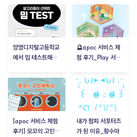
양영디지털고등학교
🔮apoc 서비스 체
에서 밈 테스트해보
험 후기_Play 서비
기!
스(무드룸 테스트) -
김태현
[apoc 서비스 체험
내가 팜피 서포터즈
후기] 모꼬의 고민세
가 된 이유_황수아