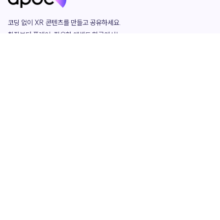
코딩 없이 XR 콘텐츠를 만들고 공유하세요. 

창작부터 플레이, 필요한 애셋도 한곳에서!

그리고 커뮤니티에서 함께하는 즐거움까지 

언제나 apoc이 함께합니다.
apoc
portfolio
마켓플레이스
요금제
play
studio
템플릿
asset