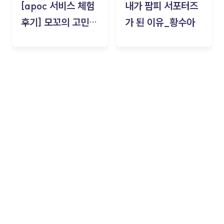
[apoc 서비스 체험
내가 팜피 서포터즈
후기] 모꼬의 고민세
가 된 이유_황수아
탁소_황수아