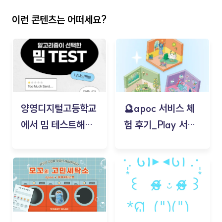
이런 콘텐츠는 어떠세요?
양영디지털고등학교
🔮apoc 서비스 체
에서 밈 테스트해보
험 후기_Play 서비
기!
스(무드룸 테스트) -
김태현