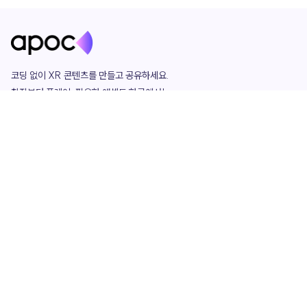
코딩 없이 XR 콘텐츠를 만들고 공유하세요. 

창작부터 플레이, 필요한 애셋도 한곳에서!

그리고 커뮤니티에서 함께하는 즐거움까지 

언제나 apoc이 함께합니다.
apoc
portfolio
마켓플레이스
요금제
play
studio