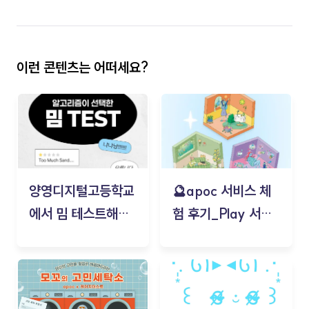
이런 콘텐츠는 어떠세요?
양영디지털고등학교
🔮apoc 서비스 체
에서 밈 테스트해보
험 후기_Play 서비
기!
스(무드룸 테스트) -
김태현