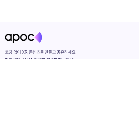
코딩 없이 XR 콘텐츠를 만들고 공유하세요. 

창작부터 플레이, 필요한 애셋도 한곳에서!

그리고 커뮤니티에서 함께하는 즐거움까지 

언제나 apoc이 함께합니다.
apoc
portfolio
마켓플레이스
요금제