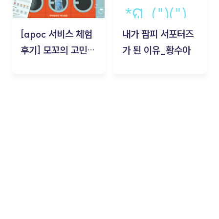
[apoc 서비스 체험
내가 팜피 서포터즈
후기] 모꼬의 고민세
가 된 이유_황수아
탁소_황수아