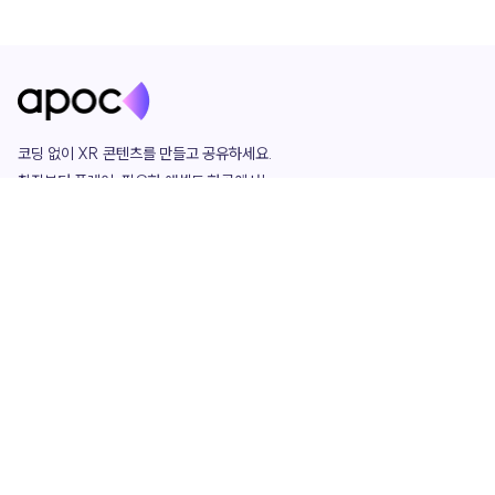
코딩 없이 XR 콘텐츠를 만들고 공유하세요. 

창작부터 플레이, 필요한 애셋도 한곳에서!

그리고 커뮤니티에서 함께하는 즐거움까지 

언제나 apoc이 함께합니다.
apoc
portfolio
마켓플레이스
요금제
play