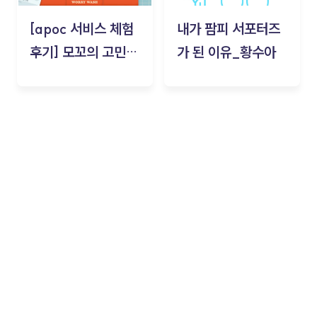
[apoc 서비스 체험
내가 팜피 서포터즈
후기] 모꼬의 고민세
가 된 이유_황수아
탁소_황수아