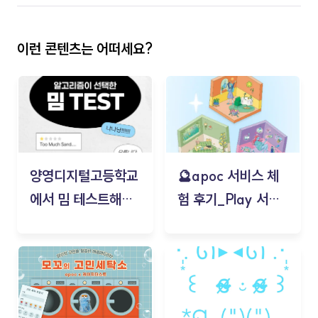
이런 콘텐츠는 어떠세요?
양영디지털고등학교
🔮apoc 서비스 체
에서 밈 테스트해보
험 후기_Play 서비
기!
스(무드룸 테스트) -
김태현