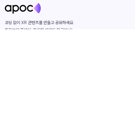
코딩 없이 XR 콘텐츠를 만들고 공유하세요. 

창작부터 플레이, 필요한 애셋도 한곳에서!

그리고 커뮤니티에서 함께하는 즐거움까지 

언제나 apoc이 함께합니다.
apoc
portfolio
마켓플레이스
요금제
play
studio
템플릿