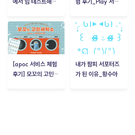
에서 밈 테스트해보
험 후기_Play 서비
기!
스(무드룸 테스트) -
김태현
[apoc 서비스 체험
내가 팜피 서포터즈
후기] 모꼬의 고민세
가 된 이유_황수아
탁소_황수아