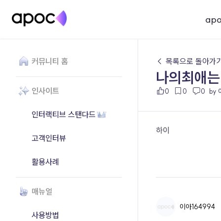
ap
커뮤니티 홈
← 목록으로 돌아가
나의최애는
인사이트
0
0
0
by
인터랙티브 스탠다드
하이
고객인터뷰
활용사례
매뉴얼
이아164994
사용방법