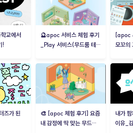
등학교에서
🔮apoc 서비스 체험 후기
[apo
!
_Play 서비스(무드룸 테스
모꼬의
트) - 김태현
터즈가 된
🎨 [apoc 체험 후기] 요즘
내가 팜
내 감정에 딱 맞는 무드룸
이유_
은? | ‘무드룸 테스트’ 솔직