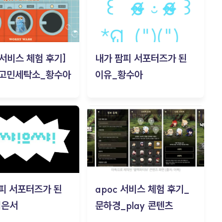
c 서비스 체험 후기]
내가 팜피 서포터즈가 된
 고민세탁소_황수아
이유_황수아
피 서포터즈가 된
apoc 서비스 체험 후기_
김은서
문하경_play 콘텐츠