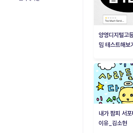
양영디지털고
밈 테스트해보기
내가 팜피 서포
이유_김소현