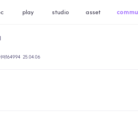
oc
play
studio
asset
commu
기
 이아164994
25.04.06