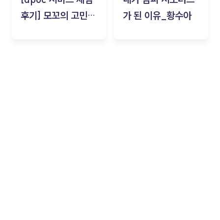
후기] 모꼬의 고민세
가 된 이유_황수아
탁소_황수아