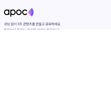
코딩 없이 XR 콘텐츠를 만들고 공유하세요. 

창작부터 플레이, 필요한 애셋도 한곳에서!

그리고 커뮤니티에서 함께하는 즐거움까지 

언제나 apoc이 함께합니다.
apoc
portfolio
마켓플레이스
요금제
play
studio