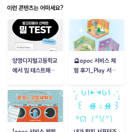
이런 콘텐츠는 어떠세요?
양영디지털고등학교
🔮apoc 서비스 체
에서 밈 테스트해보
험 후기_Play 서비
기!
스(무드룸 테스트) -
김태현
[apoc 서비스 체험
내가 팜피 서포터즈