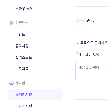
노하우 공유
솜사탕
아폭뉴스
이벤트
← 목록으로 돌아가
공지사항
1
0
0
릴리즈노트
보도자료
게시판
공개게시판
교사게시판