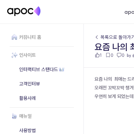
ap
커뮤니티 홈
← 목록으로 돌아가
요즘 나의
인사이트
1
0
0
by
인터랙티브 스탠다드
요즘 나의  최애는 
고객인터뷰
오래전 꼬박꼬박 챙겨
우연히 보게 되었는데
활용사례
매뉴얼
사용방법