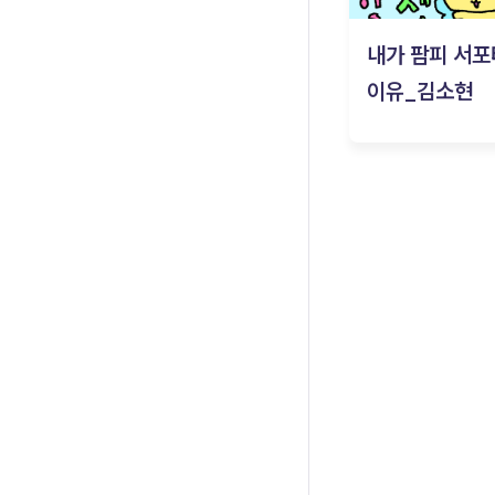
내가 팜피 서포
이유_김소현