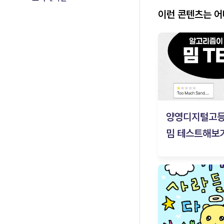
이런 콘텐츠는 
양영디지털고
밈 테스트해보기