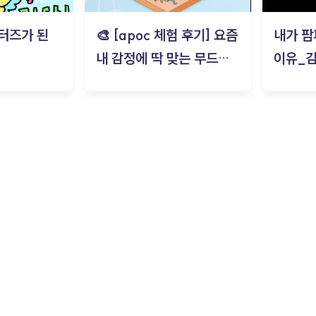
터즈가 된
🎨 [apoc 체험 후기] 요즘
내가 팜
내 감정에 딱 맞는 무드룸
이유_
은? | ‘무드룸 테스트’ 솔직
후기_김은서