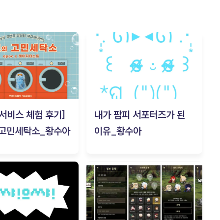
c 서비스 체험 후기]
내가 팜피 서포터즈가 된
 고민세탁소_황수아
이유_황수아