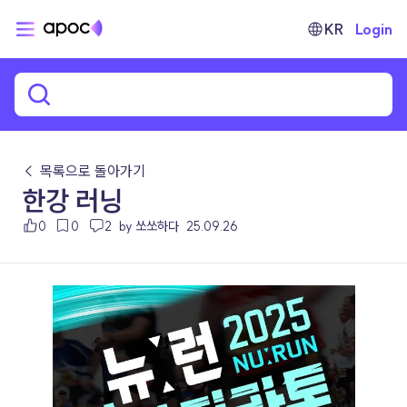
KR
Login
← 목록으로 돌아가기
한강 러닝
0
0
2
by 쏘쏘하다
25.09.26