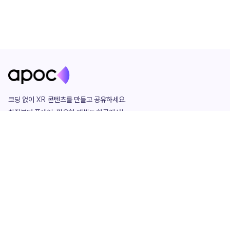
코딩 없이 XR 콘텐츠를 만들고 공유하세요. 

창작부터 플레이, 필요한 애셋도 한곳에서!

그리고 커뮤니티에서 함께하는 즐거움까지 

언제나 apoc이 함께합니다.
apoc
portfolio