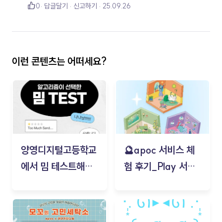
0
답글달기
신고하기
25.09.26
이런 콘텐츠는 어떠세요?
양영디지털고등학교
🔮apoc 서비스 체
에서 밈 테스트해보
험 후기_Play 서비
기!
스(무드룸 테스트) -
김태현