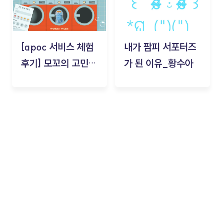
[apoc 서비스 체험
내가 팜피 서포터즈
후기] 모꼬의 고민세
가 된 이유_황수아
탁소_황수아