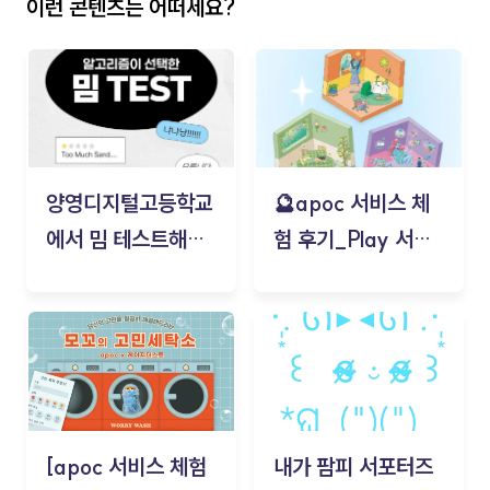
이런 콘텐츠는 어떠세요?
양영디지털고등학교
🔮apoc 서비스 체
에서 밈 테스트해보
험 후기_Play 서비
기!
스(무드룸 테스트) -
김태현
[apoc 서비스 체험
내가 팜피 서포터즈