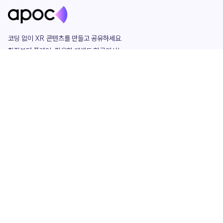
코딩 없이 XR 콘텐츠를 만들고 공유하세요. 

창작부터 플레이, 필요한 애셋도 한곳에서!

그리고 커뮤니티에서 함께하는 즐거움까지 

언제나 apoc이 함께합니다.
apoc
portfolio
마켓플레이스
요금제
play
studio
템플릿