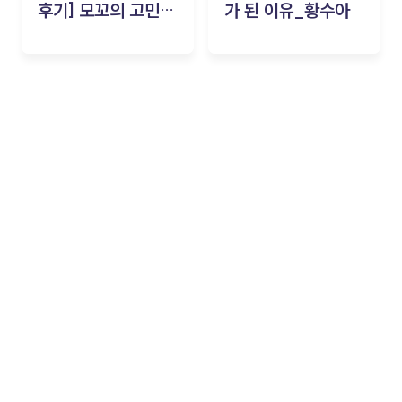
후기] 모꼬의 고민세
가 된 이유_황수아
탁소_황수아