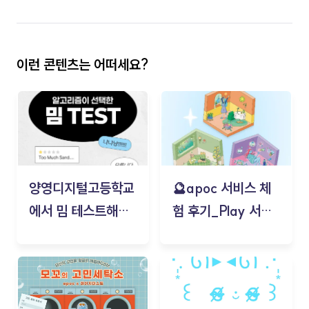
이런 콘텐츠는 어떠세요?
양영디지털고등학교
🔮apoc 서비스 체
에서 밈 테스트해보
험 후기_Play 서비
기!
스(무드룸 테스트) -
김태현