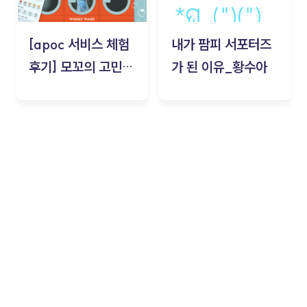
[apoc 서비스 체험
내가 팜피 서포터즈
후기] 모꼬의 고민세
가 된 이유_황수아
탁소_황수아