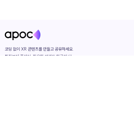
코딩 없이 XR 콘텐츠를 만들고 공유하세요. 

창작부터 플레이, 필요한 애셋도 한곳에서!

그리고 커뮤니티에서 함께하는 즐거움까지 

언제나 apoc이 함께합니다.
apoc
portfolio
마켓플레이스
요금제