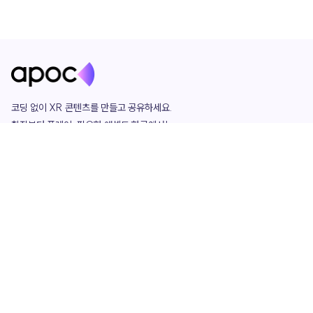
코딩 없이 XR 콘텐츠를 만들고 공유하세요. 

창작부터 플레이, 필요한 애셋도 한곳에서!

그리고 커뮤니티에서 함께하는 즐거움까지 

언제나 apoc이 함께합니다.
apoc
portfolio
마켓플레이스
요금제