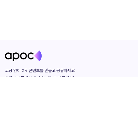
코딩 없이 XR 콘텐츠를 만들고 공유하세요. 

창작부터 플레이, 필요한 애셋도 한곳에서!

그리고 커뮤니티에서 함께하는 즐거움까지 

언제나 apoc이 함께합니다.
apoc