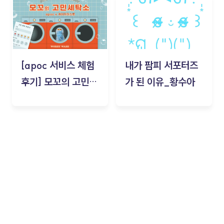
[apoc 서비스 체험
내가 팜피 서포터즈
후기] 모꼬의 고민세
가 된 이유_황수아
탁소_황수아