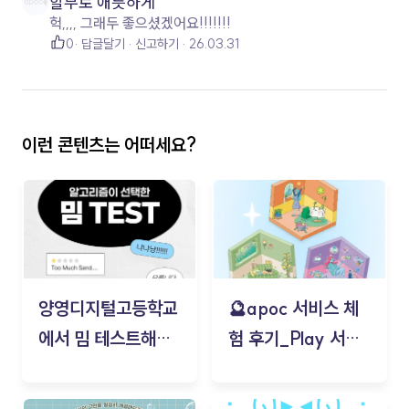
할부로 애틋하게
헉,,,, 그래두 좋으셨겠어요!!!!!!!
0
답글달기
신고하기
26.03.31
이런 콘텐츠는 어떠세요?
양영디지털고등학교
🔮apoc 서비스 체
에서 밈 테스트해보
험 후기_Play 서비
기!
스(무드룸 테스트) -
김태현