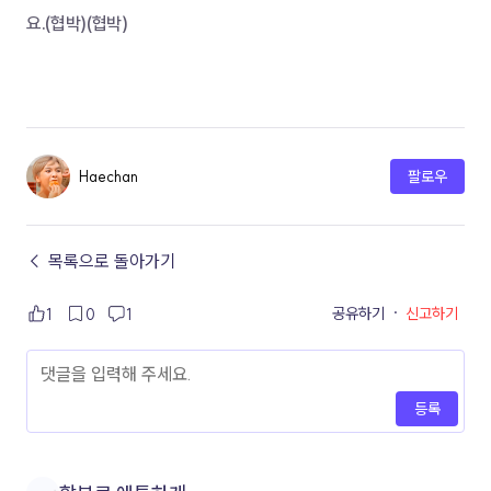
요.(협박)(협박)
Haechan
팔로우
← 목록으로 돌아가기
공유하기
·
신고하기
1
0
1
등록