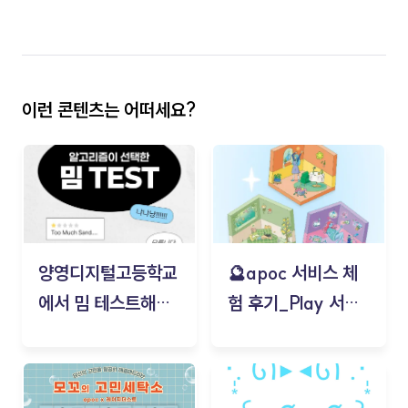
이런 콘텐츠는 어떠세요?
양영디지털고등학교
🔮apoc 서비스 체
에서 밈 테스트해보
험 후기_Play 서비
기!
스(무드룸 테스트) -
김태현