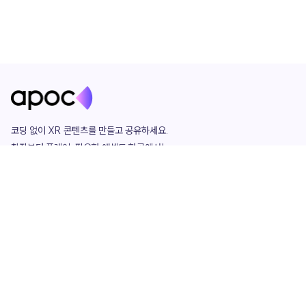
코딩 없이 XR 콘텐츠를 만들고 공유하세요. 

창작부터 플레이, 필요한 애셋도 한곳에서!

그리고 커뮤니티에서 함께하는 즐거움까지 

언제나 apoc이 함께합니다.
apoc
portfolio