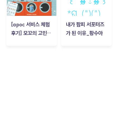
[apoc 서비스 체험
내가 팜피 서포터즈
후기] 모꼬의 고민세
가 된 이유_황수아
탁소_황수아