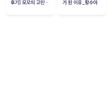
후기] 모꼬의 고민세
가 된 이유_황수아
탁소_황수아