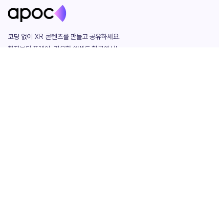
코딩 없이 XR 콘텐츠를 만들고 공유하세요. 

창작부터 플레이, 필요한 애셋도 한곳에서!

그리고 커뮤니티에서 함께하는 즐거움까지 

언제나 apoc이 함께합니다.
apoc
portfolio
마켓플레이스
요금제
play
studio
템플릿