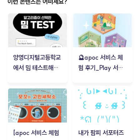
이런 콘텐츠는 어떠세요?
양영디지털고등학교
🔮apoc 서비스 체
에서 밈 테스트해보
험 후기_Play 서비
기!
스(무드룸 테스트) -
김태현
[apoc 서비스 체험
내가 팜피 서포터즈