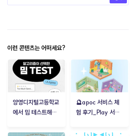
이런 콘텐츠는 어떠세요?
양영디지털고등학교
🔮apoc 서비스 체
에서 밈 테스트해보
험 후기_Play 서비
기!
스(무드룸 테스트) -
김태현