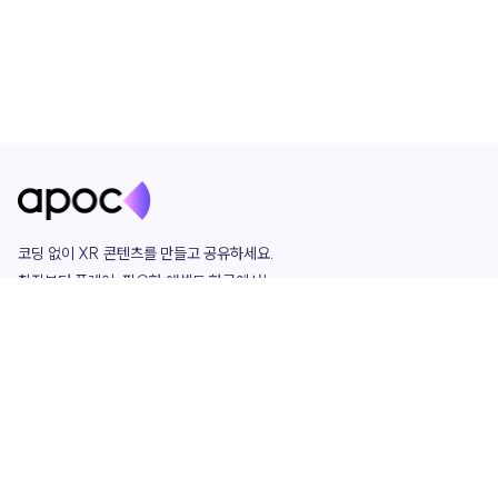
코딩 없이 XR 콘텐츠를 만들고 공유하세요. 

창작부터 플레이, 필요한 애셋도 한곳에서!

그리고 커뮤니티에서 함께하는 즐거움까지 

언제나 apoc이 함께합니다.
apoc