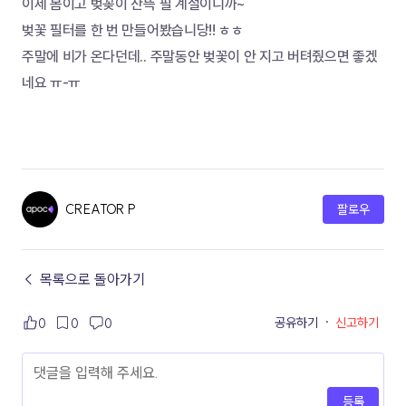
이제 봄이고 벚꽂이 잔뜩 필 계절이니까~
벚꽃 필터를 한 번 만들어봤습니당!! ㅎㅎ
주말에 비가 온다던데.. 주말동안 벚꽃이 안 지고 버텨줬으면 좋겠
네요 ㅠ-ㅠ
CREATOR P
팔로우
← 목록으로 돌아가기
공유하기
·
신고하기
0
0
0
등록