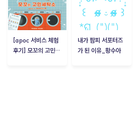
[apoc 서비스 체험
내가 팜피 서포터즈
후기] 모꼬의 고민세
가 된 이유_황수아
탁소_황수아