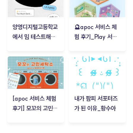
양영디지털고등학교
🔮apoc 서비스 체
에서 밈 테스트해보
험 후기_Play 서비
기!
스(무드룸 테스트) -
김태현
[apoc 서비스 체험
내가 팜피 서포터즈
후기] 모꼬의 고민세
가 된 이유_황수아
탁소_황수아