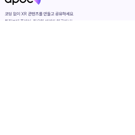
코딩 없이 XR 콘텐츠를 만들고 공유하세요. 

창작부터 플레이, 필요한 애셋도 한곳에서!

그리고 커뮤니티에서 함께하는 즐거움까지 

언제나 apoc이 함께합니다.
apoc
portfolio
마켓플레이스
요금제
play
studio
템플릿
asset