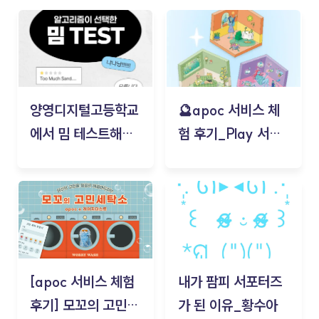
양영디지털고등학교
🔮apoc 서비스 체
에서 밈 테스트해보
험 후기_Play 서비
기!
스(무드룸 테스트) -
김태현
[apoc 서비스 체험
내가 팜피 서포터즈
후기] 모꼬의 고민세
가 된 이유_황수아