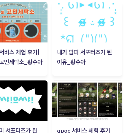
c 서비스 체험 후기]
내가 팜피 서포터즈가 된
 고민세탁소_황수아
이유_황수아
피 서포터즈가 된
apoc 서비스 체험 후기_