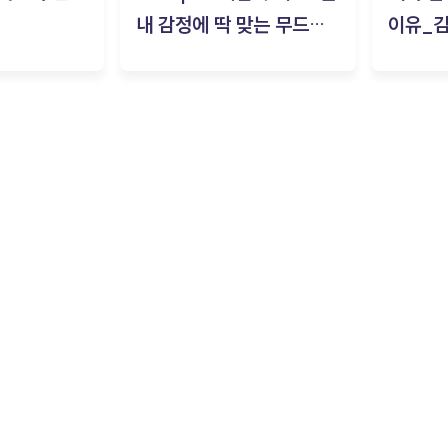
내 감정에 딱 맞는 무드룸
이유_
은? | ‘무드룸 테스트’ 솔직
후기_김은서