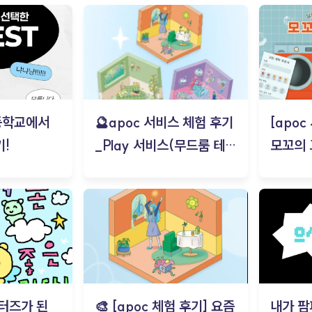
등학교에서
🔮apoc 서비스 체험 후기
[apo
!
_Play 서비스(무드룸 테스
모꼬의
트) - 김태현
터즈가 된
🎨 [apoc 체험 후기] 요즘
내가 팜