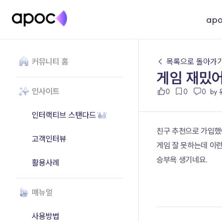
ap
커뮤니티 홈
← 목록으로 돌아가
게임 재밌
인사이트
0
0
0
by
인터랙티브 스탠다드
친구 추천으로 가입했어
고객인터뷰
게임 잘 못하는데 이런
승부욕 생기네요. 
활용사례
매뉴얼
사용방법