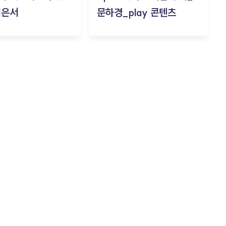
김은서
문하경_play 콘텐츠